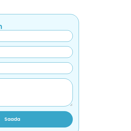
m
Saada