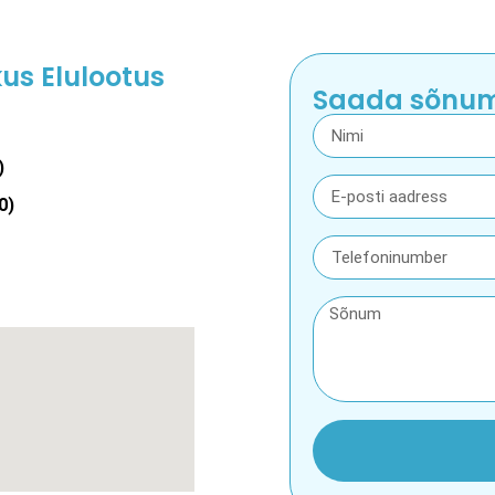
us Elulootus
Saada sõnu
)
0)