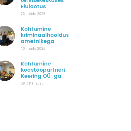
tervisekeskuses
Elulootus
23. märts 2026
Kohtumine
kriminaalhoolduse
ametnikega
10. märts 2026
Kohtumine
koostööpartneri
Keering OÜ-ga
29. dets. 2025