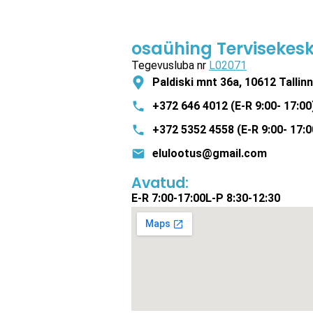
osaühing Tervisekesk
Tegevusluba nr
L02071
Paldiski mnt 36a, 10612 Tallinn
+372 646 4012 (E-R 9:00- 17:00
+372 5352 4558 (E-R 9:00- 17:0
elulootus@gmail.com
Avatud:
E-R 7:00-17:00
L-P 8:30-12:30