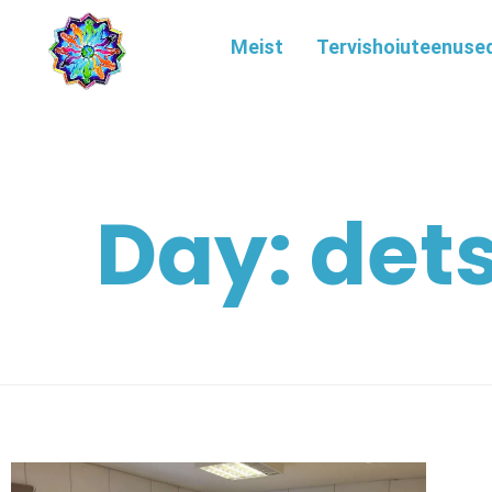
Meist
Tervishoiuteenuse
Day: det