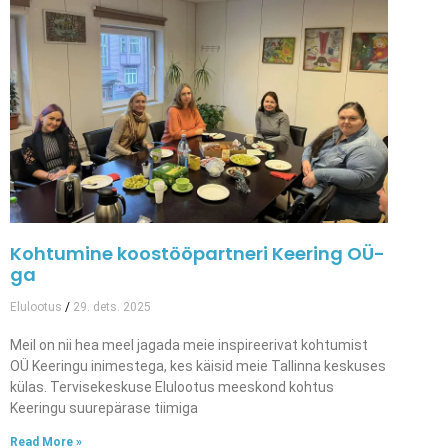
Kohtumine koostööpartneri Keering OÜ-
ga
Elulootus
29. dets. 2025
Meil on nii hea meel jagada meie inspireerivat kohtumist
OÜ Keeringu inimestega, kes käisid meie Tallinna keskuses
külas. Tervisekeskuse Elulootus meeskond kohtus
Keeringu suurepärase tiimiga
Read More »